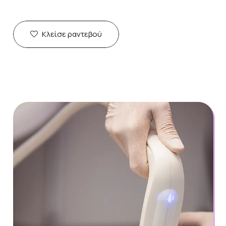
Κλείσε ραντεβού