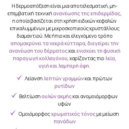
Η δερμοαπόξεση είναι μια αποτελεσματική, μη-
επεμβατική τεχνική
ανανέωσης της επιδερμίδας
,
η οποία βασίζεται στη χρήση ειδικών κεφαλών
επικαλυμμένων με μικροσκοπικούς κρυστάλλους
διαμαντιού. Με ήπιο και ελεγχόμενο τρόπο
απομακρύνει τα νεκρά κύτταρα
,
διεγείρει την
ανανέωση του δέρματος
και
ενισχύει τη φυσική
παραγωγή κολλαγόνου
, χαρίζοντας πιο
λεία,
υγιή και λαμπερή όψη
.
Λείανση
λεπτών γραμμών
και πρώτων
ρυτίδων
Βελτίωση
ουλών ακμής
και ανομοιόμορφων
υφών
Ομοιόμορφος
χρωματικός τόνος
με μείωση
πανάδων