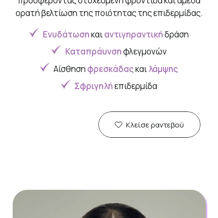
προσφέροντας στοχευμένη φροντίδα και άμεσα
ορατή βελτίωση της ποιότητας της επιδερμίδας.
Ενυδάτωση
και
αντιγηραντική
δράση
Καταπράυνση
φλεγμονών
Αίσθηση
φρεσκάδας
και
λάμψης
Σφριγηλή
επιδερμίδα
Κλείσε ραντεβού