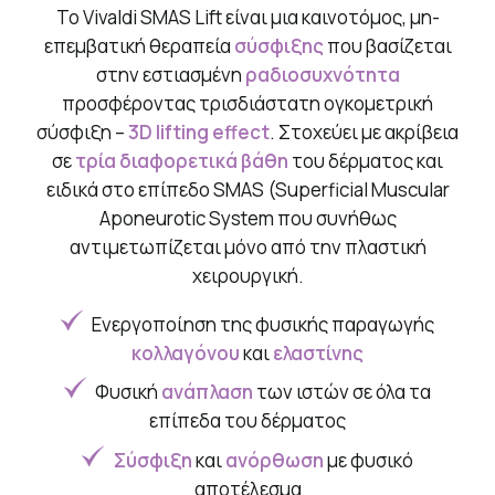
Το Vivaldi SMAS Lift είναι μια καινοτόμος, μη-
επεμβατική θεραπεία
σύσφιξης
που βασίζεται
στην εστιασμένη
ραδιοσυχνότητα
προσφέροντας τρισδιάστατη ογκομετρική
σύσφιξη –
3D lifting effect
. Στοχεύει με ακρίβεια
σε
τρία διαφορετικά βάθη
του δέρματος και
ειδικά στο επίπεδο SMAS (Superficial Muscular
Aponeurotic System που συνήθως
αντιμετωπίζεται μόνο από την πλαστική
χειρουργική.
Ενεργοποίηση της φυσικής παραγωγής
κολλαγόνου
και
ελαστίνης
Φυσική
ανάπλαση
των ιστών σε όλα τα
επίπεδα του δέρματος
Σύσφιξη
και
ανόρθωση
με φυσικό
αποτέλεσμα