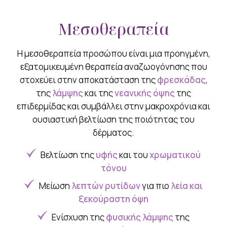
Μεσοθεραπεία
Η μεσοθεραπεία προσώπου είναι μια προηγμένη,
εξατομικευμένη θεραπεία αναζωογόνησης που
στοχεύει στην αποκατάσταση της
φρεσκάδας
,
της
λάμψης
και της
νεανικής όψης
της
επιδερμίδας και συμβάλλει στην μακροχρόνια και
ουσιαστική βελτίωση της ποιότητας του
δέρματος.
Βελτίωση της
υφής
και του
χρωματικού
τόνου
Μείωση
λεπτών ρυτίδων
για πιο
λεία και
ξεκούραστη όψη
Ενίσχυση της
φυσικής λάμψης
της