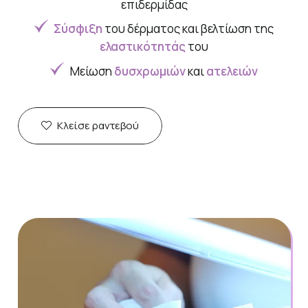
επιδερμίδας
Σύσφιξη
του δέρματος και βελτίωση της
ελαστικότητάς
του
Μείωση
δυσχρωμιών
και
ατελειών
Κλείσε ραντεβού