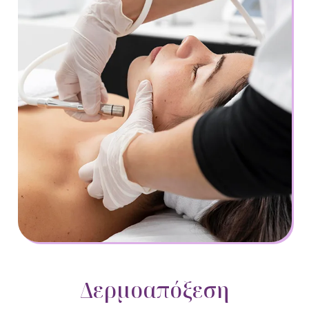
Δερμοαπόξεση