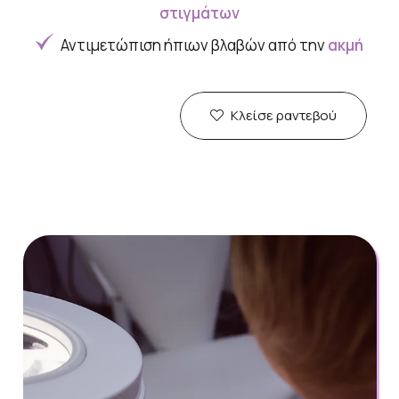
στιγμάτων
Αντιμετώπιση ήπιων βλαβών από την
ακμή
Κλείσε ραντεβού