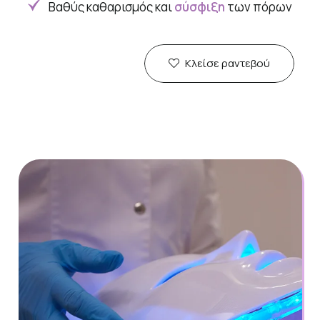
Βαθύς καθαρισμός και
σύσφιξη
των πόρων
Κλείσε ραντεβού