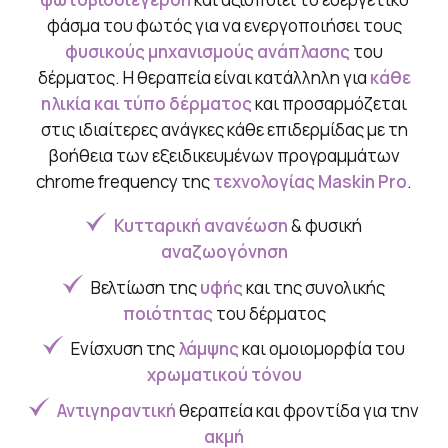
φάσμα του φωτός για να ενεργοποιήσει τους
φυσικούς μηχανισμούς ανάπλασης
του
δέρματος. Η θεραπεία είναι κατάλληλη για
κάθε
ηλικία και τύπο δέρματος
και προσαρμόζεται
στις ιδιαίτερες ανάγκες κάθε επιδερμίδας με τη
βοήθεια των εξειδικευμένων προγραμμάτων
chrome frequency της
τεχνολογίας Maskin Pro
.
Κυτταρική ανανέωση
& φυσική
αναζωογόνηση
Βελτίωση της
υφής
και της συνολικής
ποιότητας
του δέρματος
Ενίσχυση της
λάμψης
και ομοιομορφία του
χρωματικού τόνου
Αντιγηραντική
θεραπεία και φροντίδα για την
ακμή