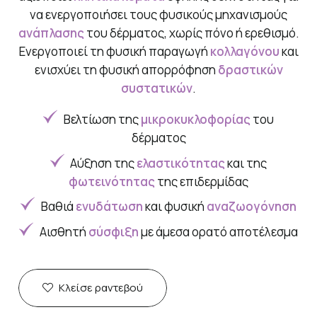
να ενεργοποιήσει τους φυσικούς μηχανισμούς
ανάπλασης
του δέρματος, χωρίς πόνο ή ερεθισμό.
Ενεργοποιεί τη φυσική παραγωγή
κολλαγόνου
και
ενισχύει τη φυσική απορρόφηση
δραστικών
συστατικών
.
Βελτίωση της
μικροκυκλοφορίας
του
δέρματος
Αύξηση της
ελαστικότητας
και της
φωτεινότητας
της επιδερμίδας
Βαθιά
ενυδάτωση
και φυσική
αναζωογόνηση
Αισθητή
σύσφιξη
με άμεσα ορατό αποτέλεσμα
Κλείσε ραντεβού