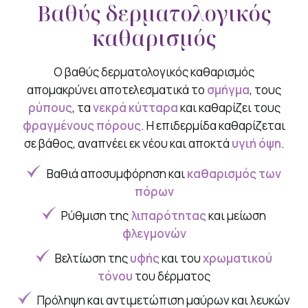
Βαθύς δερματολογικός
καθαρισμός
Ο βαθύς δερματολογικός καθαρισμός
απομακρύνει αποτελεσματικά το
σμήγμα
, τους
ρύπους
, τα
νεκρά κύτταρα
και καθαρίζει τους
φραγμένους πόρους
. Η επιδερμίδα καθαρίζεται
σε βάθος, αναπνέει εκ νέου και αποκτά
υγιή όψη
.
Βαθιά αποσυμφόρηση και
καθαρισμός των
πόρων
Ρύθμιση της
λιπαρότητας
και μείωση
φλεγμονών
Βελτίωση της
υφής
και του
χρωματικού
τόνου
του δέρματος
Πρόληψη και αντιμετώπιση μαύρων και λευκών