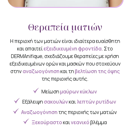
Θεραπεία ματιών
Η περιοχή των ματιών είναι ιδιαίτερα ευαίσθητη
και απαιτεί
εξειδικευμένη φροντίδα
. Στο
DERMAnifique, σχεδιάζουμε θεραπείες με χρήση
εξειδικευμένων ορών και μασκών που στοχεύουν
στην
αναζωογόνηση
και τη
βελτίωση της όψης
της περιοχής αυτής.
Μείωση
μαύρων κύκλων
Εξάλειψη
σακουλών
και
λεπτών ρυτίδων
Αναζωογόνηση
της περιοχής των ματιών
Ξεκούραστο
και
νεανικό
βλέμμα