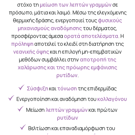
στόχο τη
μείωση των λεπτών γραμμών
σε
πρόσωπο, μάτια και λαιμό. Μέσω της ελεγχόμενης
θερμικής δράσης, ενεργοποιεί τους
φυσικούς
μηχανισμούς αναδόμησης
του δέρματος,
προσφέροντας άμεσα
ορατά αποτελέσματα
. Η
πρόληψη
αποτελεί το κλειδί στη διατήρηση της
νεανικής όψης
και η επιλογή μη-επεμβατικών
μεθόδων συμβάλλει στην
αποτροπή της
χαλάρωσης και της πρόωρης εμφάνισης
ρυτίδων
.
Σύσφιξη
και
τόνωση
της επιδερμίδας
Ενεργοποίηση και αναδόμηση του
κολλαγόνου
Μείωση
λεπτών γραμμών
και πρώτων
ρυτίδων
Βελτίωση και επαναδιαμόρφωση του