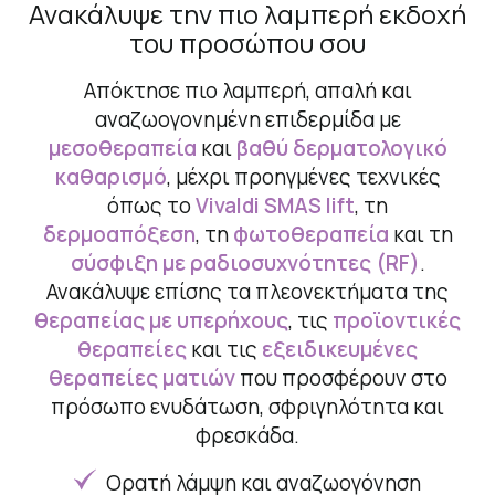
Ανακάλυψε την πιο λαμπερή εκδοχή
του προσώπου σου
Απόκτησε πιο λαμπερή, απαλή και
αναζωογονημένη επιδερμίδα με
μεσοθεραπεία
και
βαθύ δερματολογικό
καθαρισμό
, μέχρι προηγμένες τεχνικές
όπως το
Vivaldi SMAS lift
, τη
δερμοαπόξεση
, τη
φωτοθεραπεία
και τη
σύσφιξη με ραδιοσυχνότητες (RF)
.
Ανακάλυψε επίσης τα πλεονεκτήματα της
θεραπείας με υπερήχους
, τις
προϊοντικές
θεραπείες
και τις
εξειδικευμένες
θεραπείες ματιών
που προσφέρουν στο
πρόσωπο ενυδάτωση, σφριγηλότητα και
φρεσκάδα.
Ορατή λάμψη και αναζωογόνηση