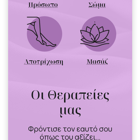
Πρόσωπο
Σώμα
Αποτρίχωση
Μασάζ
Οι Θεραπείες
μας
Φρόντισε τον εαυτό σου
όπως του αξίζει…