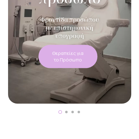
Φροντίδα προσώπου
με επιστημονική
υπογραφή
Θεραπείες για
το Πρόσωπο