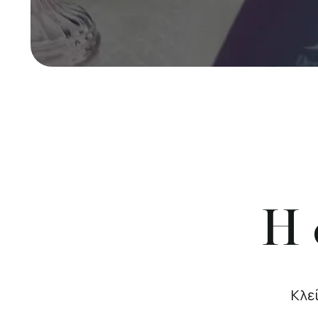
Η 
Κλε