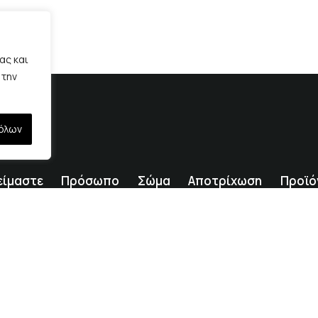
ας και
 την
όλων
είμαστε
Πρόσωπο
Σώμα
Αποτρίχωση
Προϊό
Κατασκευή website με ♡ από τη Freshid