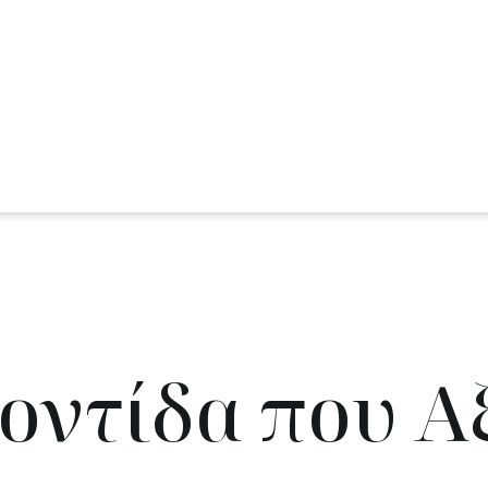
οντίδα που Αξ