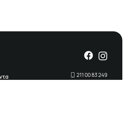
211 00 83 249
ντα
Κωνσταντινουπόλεως
69, Κερατσίνι