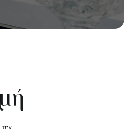
γμή
 την