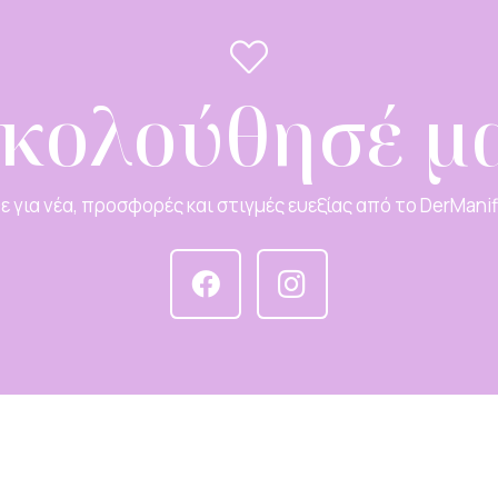
κολούθησέ μ
 για νέα, προσφορές και στιγμές ευεξίας από το DerMani