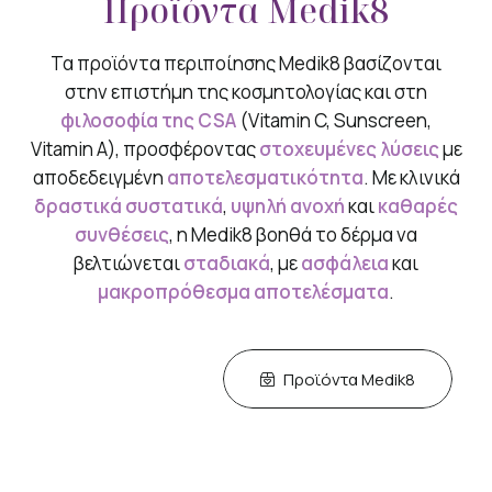
Προϊόντα Medik8
Τα προϊόντα περιποίησης Medik8 βασίζονται
στην επιστήμη της κοσμητολογίας και στη
φιλοσοφία της CSA
(Vitamin C, Sunscreen,
Vitamin A), προσφέροντας
στοχευμένες λύσεις
με
αποδεδειγμένη
αποτελεσματικότητα
. Με κλινικά
δραστικά συστατικά
,
υψηλή ανοχή
και
καθαρές
συνθέσεις
, η Medik8 βοηθά το δέρμα να
βελτιώνεται
σταδιακά
, με
ασφάλεια
και
μακροπρόθεσμα αποτελέσματα
.
Προϊόντα Medik8