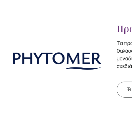
Προ
Τα πρ
θαλάσ
μοναδ
σχεδιά