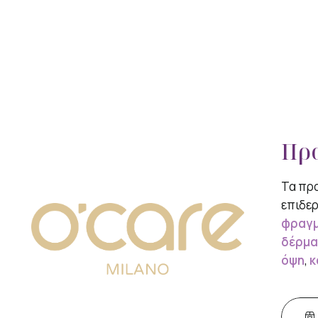
Προ
Τα προ
επιδερ
φραγ
δέρμα
όψη
,
κ