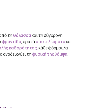
από τη
θάλασσα
και τη σύγχρονη
η
φροντίδα
, ορατά
αποτελέσματα
και
ηλής καθαρότητας
, κάθε φόρμουλα
να αναδεικνύει τη
φυσική της λάμψη
.