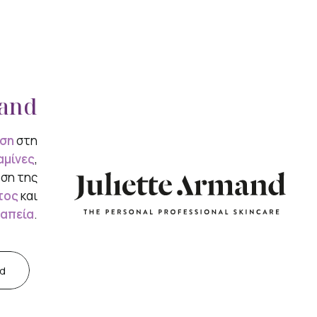
mand
ιση
στη
αμίνες
,
ωση της
τος
και
ραπεία
.
nd