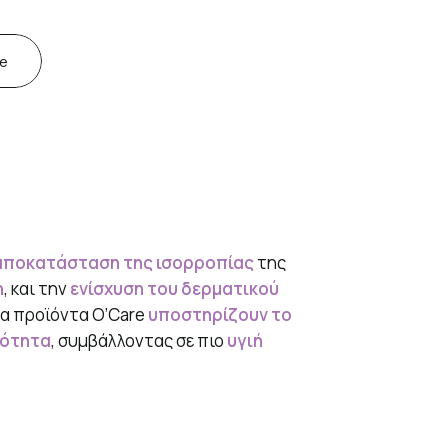
e
αποκατάσταση της ισορροπίας
της
η
, και την
ενίσχυση του δερματικού
τα προϊόντα O’Care
υποστηρίζουν το
ρότητα
, συμβάλλοντας σε πιο
υγιή