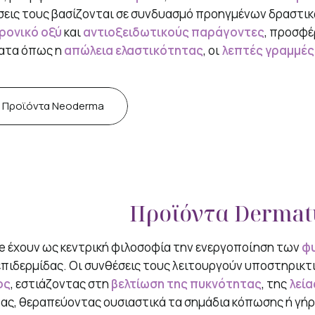
σεις τους βασίζονται σε συνδυασμό προηγμένων δραστι
ρονικό οξύ
και
αντιοξειδωτικούς παράγοντες
, προσφέ
ατα όπως η
απώλεια ελαστικότητας
, οι
λεπτές γραμμές
Προϊόντα Neoderma
Προϊόντα Dermat
e έχουν ως κεντρική φιλοσοφία την ενεργοποίηση των
φ
πιδερμίδας. Οι συνθέσεις τους λειτουργούν υποστηρικτ
ος
, εστιάζοντας στη
βελτίωση της πυκνότητας
, της
λεία
ας, θεραπεύοντας ουσιαστικά τα σημάδια κόπωσης ή γή