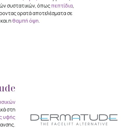
κών συστατικών, όπως
πεπτίδια
,
ροντας ορατά αποτελέσματα σε
και η
θαμπή όψη
.
ude
υσικών
ικά στη
ς υφής
ρανσης.