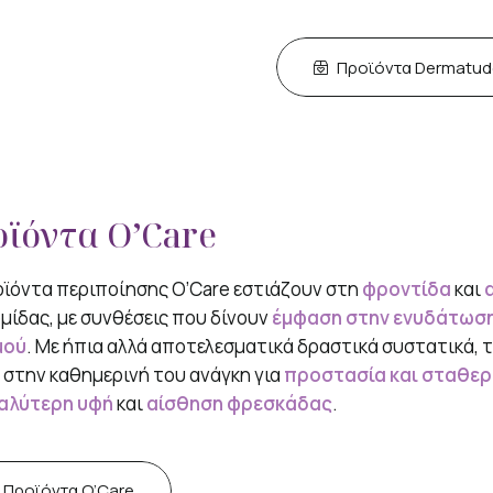
Προϊόντα Dermatud
ϊόντα O’Care
ϊόντα περιποίησης O’Care εστιάζουν στη
φροντίδα
και
μίδας, με συνθέσεις που δίνουν
έμφαση στην ενυδάτωσ
μού
. Με ήπια αλλά αποτελεσματικά δραστικά συστατικά, 
στην καθημερινή του ανάγκη για
προστασία και σταθε
αλύτερη υφή
και
αίσθηση φρεσκάδας
.
Προϊόντα O’Care