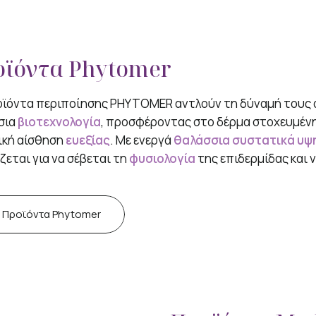
ϊόντα Phytomer
οϊόντα περιποίησης PHYTOMER αντλούν τη δύναμή τους 
σια
βιοτεχνολογία
, προσφέροντας στο δέρμα στοχευμέν
ική αίσθηση
ευεξίας
. Με ενεργά
θαλάσσια συστατικά υψ
ζεται για να σέβεται τη
φυσιολογία
της επιδερμίδας και 
Προϊόντα Phytomer