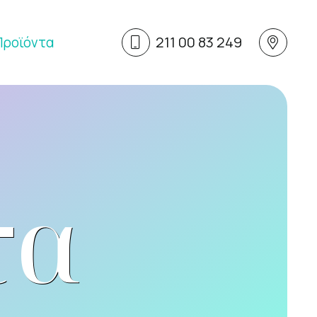
211 00 83 249
Προϊόντα
τα