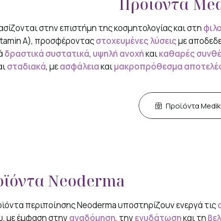
Προϊόντα Me
ασίζονται στην επιστήμη της κοσμητολογίας και στη
φιλ
Vitamin A), προσφέροντας
στοχευμένες λύσεις
με αποδεδε
κά
δραστικά συστατικά
,
υψηλή ανοχή
και
καθαρές συνθέ
αι
σταδιακά
, με
ασφάλεια
και
μακροπρόθεσμα αποτελέ
Προϊόντα Medik
οϊόντα Neoderma
οϊόντα περιποίησης Neoderma υποστηρίζουν ενεργά τις
, με έμφαση στην
αναδόμηση
, την
ενυδάτωση
και τη
βελ