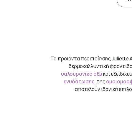
Τα προϊόντα περιποίησης Juliette 
δερμοκαλλυντική φροντίδα
υαλουρονικό οξύ
και εξειδικε
ενυδάτωσης
, της
ομοιομορφ
αποτελούν ιδανική επιλο