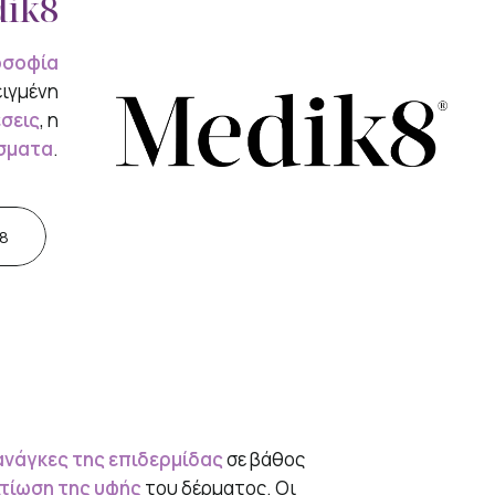
dik8
οσοφία
ιγμένη
σεις
, η
σματα
.
8
ανάγκες της επιδερμίδας
σε βάθος
τίωση της υφής
του δέρματος. Οι