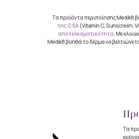
Τα προϊόντα περιποίησης Medik8 β
της CSA
(Vitamin C, Sunscreen, 
αποτελεσματικότητα
. Με κλινι
Medik8 βοηθά το δέρμα να βελτιώνετ
Πρ
Τα πρ
χρόνου