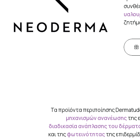
συνθέ
υαλου
ζητήμ
Τα προϊόντα περιποίησης Dermatud
μηχανισμών ανανέωσης
της ε
διαδικασία ανάπλασης του δέρματ
και της
φωτεινότητας
της επιδερμίδ