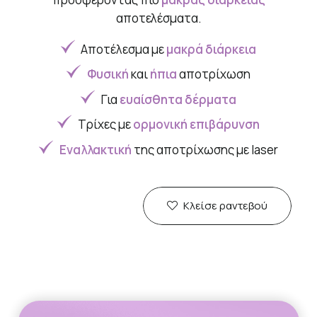
αποτελέσματα.
Αποτέλεσμα με
μακρά διάρκεια
Φυσική
και
ήπια
αποτρίχωση
Για
ευαίσθητα δέρματα
Τρίχες με
ορμονική επιβάρυνση
Εναλλακτική
της αποτρίχωσης με laser
Κλείσε ραντεβού