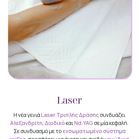
Laser
Η νέα γενιά
Laser Τριπλής Δράσης
συνδυάζει
Αλεξανδρίτη
,
Διοδικό
και
Nd:YAG
σε μία κεφαλή.
Σε συνδυασμό με το
ενσωματωμένο σύστημα