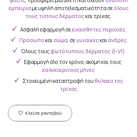
ψύξης
, προσφέρει μια άνετη και σχεδόν
ανώδυνη
εμπειρία
με υψηλή αποτελεσματικότητα σε
όλους
τους τύπους δέρματος
και τρίχας.
Ασφαλή εφαρμογή σε
ευαίσθητες περιοχές
Πρόσωπο
και
σώμα
, σε
γυναίκες
και
άνδρες
Όλους τους
φωτότυπους δέρματος (I–VI)
Εφαρμογή όλο τον χρόνο, ακόμη και τους
καλοκαιρινούς μήνες
Στοχευμένη καταστροφή του
θύλακα της
τρίχας
Κλείσε ραντεβού