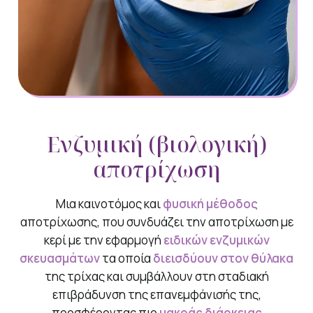
Ενζυμική (βιολογική)
αποτρίχωση
Μια καινοτόμος και
φυσική μέθοδος
αποτρίχωσης, που συνδυάζει την αποτρίχωση με
κερί με την εφαρμογή
ειδικών ενζυμικών
σκευασμάτων
τα οποία
διεισδύουν στον θύλακα
της τρίχας και συμβάλλουν στη σταδιακή
επιβράδυνση της επανεμφάνισής της,
προσφέροντας πιο
μακράς διάρκειας